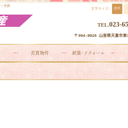
貸｜売買
標準
文字サイズ:
023-6
TEL.
〒994-0026 山形県天童市東本
件
売買物件
新築・リフォーム